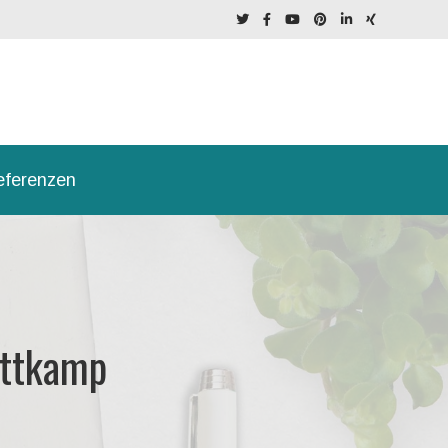
eferenzen
ittkamp