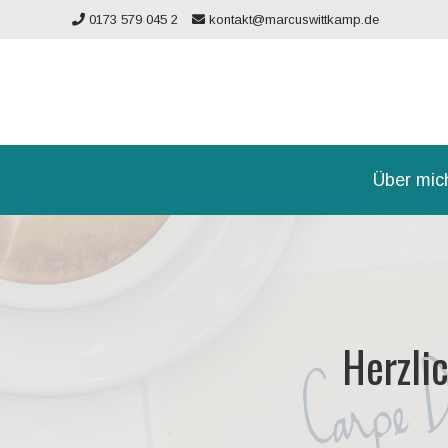
Zum
0173 579 045 2
kontakt@marcuswittkamp.de
Inhalt
springen
Über mic
Herzli